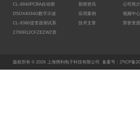
CL-8840PCBA自动测
新闻资讯
公司简
试台系统
DSOX4034G数字示波
应用案例
视频中
器
CL-8380逆变器测试系
技术文章
荣誉资
统台
2700R12CFZEZWZ质
量流量计
版权所有 © 2026 上海骋利电子科技有限公司
备案号：沪ICP备202