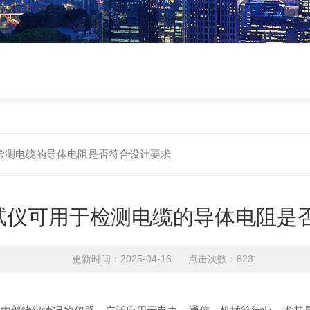
检测电缆的导体电阻是否符合设计要求
试仪可用于检测电缆的导体电阻是
更新时间：2025-04-16 点击次数：823