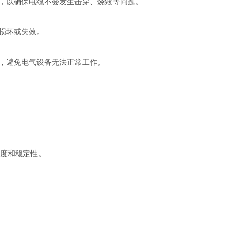
，以确保电缆不会发生击穿、烧毁等问题。
损坏或失效。
，避免电气设备无法正常工作。
度和稳定性。