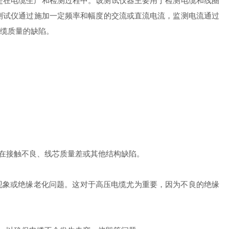
在电缆生产和检测过程中。该测试仪器主要用于检测电缆和线圈
测试仪通过施加一定频率和幅度的交流或直流电流，监测电流通过
缆质量的缺陷。
在接触不良、线芯质量差或其他结构缺陷。
现象或绝缘老化问题。这对于高压电缆尤为重要，因为不良的绝缘