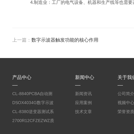
4.制造业：工厂的电气设备、机器和生产线等也需要
上一篇：
数字示波器触发功能的核心作用
产品中心
新闻中心
关于我
CL-8840PCBA自动测
新闻资讯
公司简
试台系统
DSOX4034G数字示波
应用案例
视频中
器
CL-8380逆变器测试系
技术文章
荣誉资
统台
2700R12CFZEZWZ质
量流量计