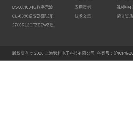
试台系统
DSOX4034G数字示波
应用案例
视频中
器
CL-8380逆变器测试系
技术文章
荣誉资
统台
2700R12CFZEZWZ质
量流量计
版权所有 © 2026 上海骋利电子科技有限公司
备案号：沪ICP备202