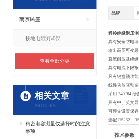
品牌
南京民盛
程控绝缘耐压测
接地电阻测试仪
具有安全防电墙
输出高压可变频，范
直流耐压及绝缘
查看全部分类
具有电流下限报
具有键盘锁功能
线性功放驱动输出
相关文章
采用 240*6
具有中、英文显
ARTICLES
可预先设置保存测
选配 RS232、R
精密电容测量仪选择时的注意
事项
技术参数