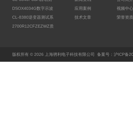
试台系统
DSOX4034G数字示波
应用案例
视频中
器
CL-8380逆变器测试系
技术文章
荣誉资
统台
2700R12CFZEZWZ质
量流量计
版权所有 © 2026 上海骋利电子科技有限公司
备案号：沪ICP备202