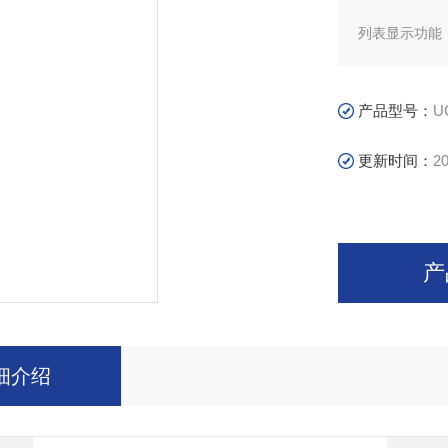
列表显示功能
键盘锁功能，
产品型号：
U
电压上升时间短
更新时间：
20
人体防触电保护
测试结束后自
产
电流底数清零
支持U盘和内
细介绍
RS232、H