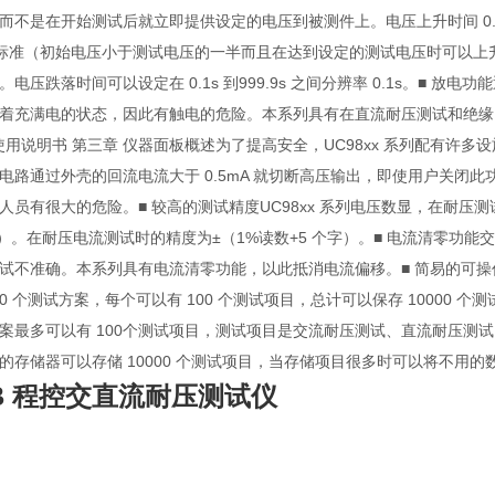
不是在开始测试后就立即提供设定的电压到被测件上。电压上升时间 0.1s 到 99
试标准（初始电压小于测试电压的一半而且在达到设定的测试电压时可以上
电压跌落时间可以设定在 0.1s 到999.9s 之间分辨率 0.1s。■
着充满电的状态，因此有触电的危险。本系列具有在直流耐压测试和绝缘电
仪器使用说明书 第三章 仪器面板概述为了提高安全，UC98xx 系列配有
电路通过外壳的回流电流大于 0.5mA 就切断高压输出，即使用户关闭此
人员有很大的危险。■ 较高的测试精度UC98xx 系列电压数显，在耐压
2V）。在耐压电流测试时的精度为±（1%读数+5 个字）。■ 电流清零
试不准确。本系列具有电流清零功能，以此抵消电流偏移。■ 简易的可
00 个测试方案，每个可以有 100 个测试项目，总计可以保存 10000 
案最多可以有 100个测试项目，测试项目是交流耐压测试、直流耐压测
的存储器可以存储 10000 个测试项目，当存储项目很多时可以将不用的
1B 程控交直流耐压测试仪