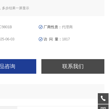
，多步结果一屏显示
关机自动保存测试条件
C9801B
厂商性质：
代理商
（小于0.2S）
25-06-03
访 问 量：
1817
功能（GFI）
动快速放电
品咨询
联系我们
功能
部文件保存
ANDLER、接口配置，适合配套自动测试系统