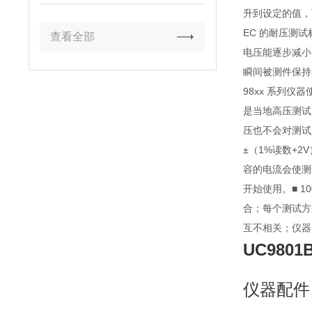
升到设定的值，而
EC 的耐压测
查看全部
电压能逐步减小。
瞬间被测件保持
98xx 系列
是当地高压测试
压也不会对测试
±（1%读数+
容的电流会使测
开始使用。■ 1
合；每个测试方
互不相关；仪器
UC98
0
仪器配件