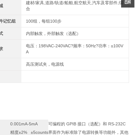
建材/家具,道路/轨道/船舶,航空航天,汽车及零部件,综
域
合
件记忆组
100组，每组100步
式
内部触发，外部触发（选配）
电压：198VAC-240VAC?频率：50Hz?功率：≤100V
求
A
高压测试夹，电源线
1mA-5mA
可编程的 GPIB 接口（选配）和 RS-232C
% ±5counts
界面作为标准除了电源转换等功能外，其他