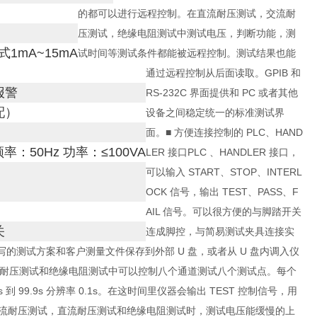
的都可以进行远程控制。在直流耐压测试，交流耐
压测试，绝缘电阻测试中测试电压，判断功能，测
1mA~15mA
试时间等测试条件都能被远程控制。测试结果也能
通过远程控制从后面读取。GPIB 和
报警
RS-232C 界面提供和 PC 或者其他
配）
设备之间稳定统一的标准测试界
面。■ 方便连接控制的 PLC、HAND
频率：50Hz 功率：≤100VA
LER 接口PLC 、HANDLER 接口，
可以输入 START、STOP、INTERL
OCK 信号，输出 TEST、PASS、F
AIL 信号。可以很方便的与脚踏开关
关
连成脚控，与简易测试夹具连接实
编写的测试方案和客户测量文件保存到外部 U 盘，或者从 U 盘内调入仪
路，在耐压测试和绝缘电阻测试中可以控制八个通道测试八个测试点。每个
到 99.9s 分辨率 0.1s。在这时间里仪器会输出 TEST 控制信号，用
交流耐压测试，直流耐压测试和绝缘电阻测试时，测试电压能缓慢的上