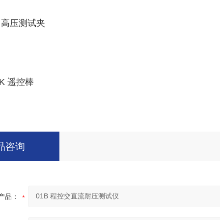
/B 高压测试夹
YK 遥控棒
品咨询
产品：