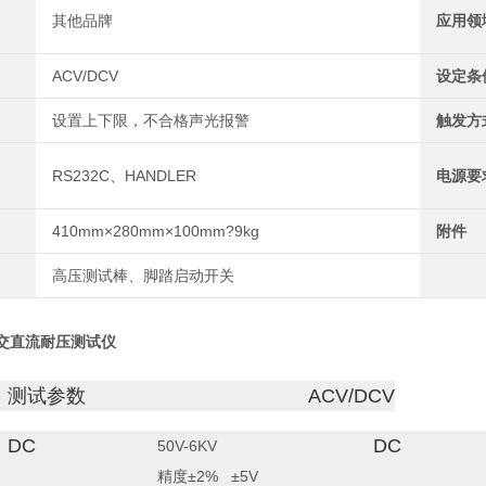
其他品牌
应用领
ACV/DCV
设定条
设置上下限，不合格声光报警
触发方
RS232C、HANDLER
电源要
410mm×280mm×100mm?9kg
附件
高压测试棒、脚踏启动开关
控交直流耐压测试仪
测试参数
ACV/DCV
DC
DC
50V-6KV
0.00
精度±2% ±5V
精度±2