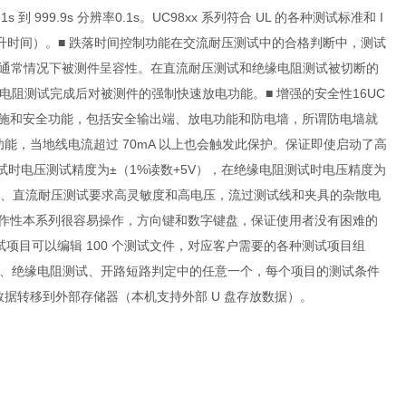
9.9s 分辨率0.1s。UC98xx 系列符合 UL 的各种测试标准和 I
升时间）。■ 跌落时间控制功能在交流耐压测试中的合格判断中，测试
 放电功能通常情况下被测件呈容性。在直流耐压测试和绝缘电阻测试被切断的
阻测试完成后对被测件的强制快速放电功能。■ 增强的安全性16UC
许多设施和安全功能，包括安全输出端、放电功能和防电墙，所谓防电墙就
功能，当地线电流超过 70mA 以上也会触发此保护。保证即使启动了高
测试时电压测试精度为±（1%读数+5V），在绝缘电阻测试时电压精度为
功能交、直流耐压测试要求高灵敏度和高电压，流过测试线和夹具的杂散电
操作性本系列很容易操作，方向键和数字键盘，保证使用者没有困难的
个测试项目可以编辑 100 个测试文件，对应客户需要的各种测试项目组
试、绝缘电阻测试、开路短路判定中的任意一个，每个项目的测试条件
数据转移到外部存储器（本机支持外部 U 盘存放数据）。