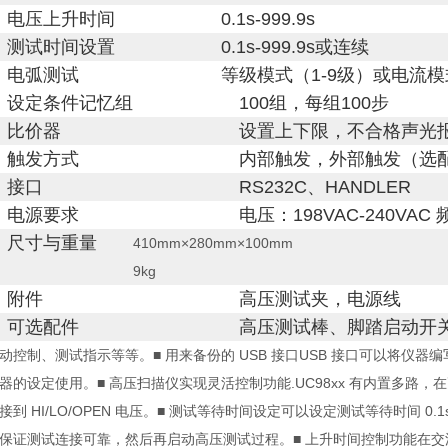
电压上升时间
0.1s-999.9s
测试时间设置
0.1s-999.9s或连续
电弧测试
等级模式（1-9级）或电流模式
设定条件记忆组
100组，每组100步
比价器
设置上下限，不合格声光
触发方式
内部触发，外部触发（选
接口
RS232C、HANDLER
电源要求
电压：198VAC-240VAC 
尺寸与重量
410mm×280mm×100mm
9kg
附件
高压测试夹，电源线
可选配件
高压测试棒、脚踏启动开
动控制、测试指示等等。■ 用来备份的 USB 接口USB 接口可以将仪器
器的设定使用。■ 高压扫描仪实现灵活控制功能.UC98xx 有内置多
 HI/LO/OPEN 电压。■ 测试等待时间设定可以设定测试等待时间 0.1s 
保证测试连接可靠，然后再启动高压测试过程。■ 上升时间控制功能在