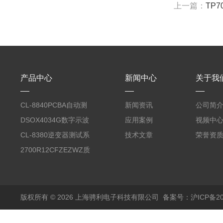
上一篇：
TP
产品中心
新闻中心
关于我
CL-8840PCBA自动测
新闻资讯
公司简
试台系统
DSOX4034G数字示波
应用案例
视频中
器
CL-8380逆变器测试系
技术文章
荣誉资
统台
2700R12CFZEZWZ质
量流量计
版权所有 © 2026 上海骋利电子科技有限公司
备案号：沪ICP备202