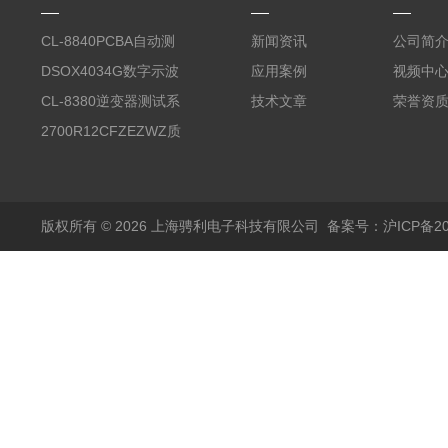
CL-8840PCBA自动测
新闻资讯
公司简
试台系统
DSOX4034G数字示波
应用案例
视频中
器
CL-8380逆变器测试系
技术文章
荣誉资
统台
2700R12CFZEZWZ质
量流量计
版权所有 © 2026 上海骋利电子科技有限公司
备案号：沪ICP备202