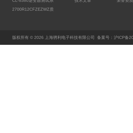
器
CL-8380逆变器测试系
技术文章
荣誉资
统台
2700R12CFZEZWZ质
量流量计
版权所有 © 2026 上海骋利电子科技有限公司
备案号：沪ICP备202