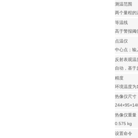
测温范围
两个量程的温度
等温线
高于警报阈
点温仪
中心点；输
反射表观温
自动，基于
精度
环境温度为1
热像仪尺寸
244×95×14
热像仪重量
0.575 kg
设置命令