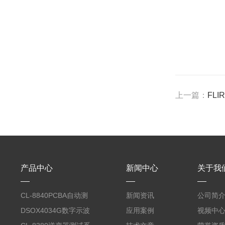
上一篇：
FLI
产品中心
新闻中心
关于我
CL-8840PCBA自动测
新闻资讯
公司简
试台系统
DSOX4034G数字示波
应用案例
视频中