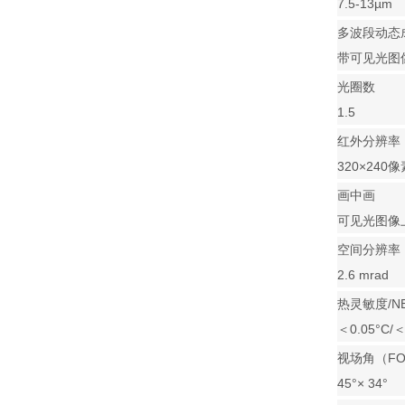
7.5-13µm
多波段动态
带可见光图
光圈数
1.5
红外分辨率
320×240像
画中画
可见光图像
空间分辨率（
2.6 mrad
热灵敏度/N
＜0.05°C/
视场角（FO
45°× 34°