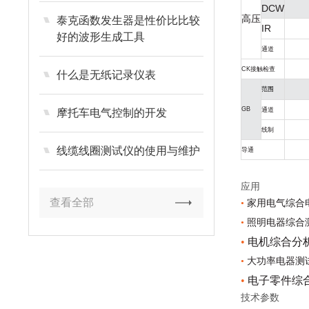
DCW
高压
泰克函数发生器是性价比比较
IR
好的波形生成工具
通道
CK接触检查
什么是无纸记录仪表
范围
GB
通道
摩托车电气控制的开发
线制
线缆线圈测试仪的使用与维护
导通
应用
查看全部
•
家用电气综合
•
照明电器综合
•
电机综合分
•
大功率电器测
•
电子零件综
技术参数