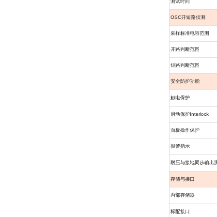
测试时间
OSC
开短路侦测
采样标准电容范围
开路判断范围
短路判断范围
安全防护功能
触电保护
启动保护
Interlock
面板操作保护
报警指示
耐压与接地同步输出
存储与接口
内部存储器
标配接口