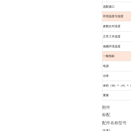
选配接口
环境温度与湿度
参数比对温度
正常工作温度
储藏环境温度
一般指标
电源
功率
×
×
体积（
W
）
（
H
）
重量
附件
标配
配件名称
型号