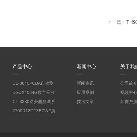
上一篇：
TH
产品中心
新闻中心
关于我
CL-8840PCBA自动测
新闻资讯
公司简
试台系统
DSOX4034G数字示波
应用案例
视频中
器
CL-8380逆变器测试系
技术文章
荣誉资
统台
2700R12CFZEZWZ质
量流量计