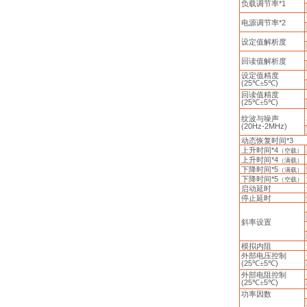
负载调节率
*1
电源调节率
*2
设定值解析度
回读值解析度
设定值精度
(25
℃±
5
℃
)
回读值精度
(25
℃±
5
℃
)
纹波与噪声
(20Hz-2MHz)
动态恢复时间
*3
上升时间
*4
（空载）
上升时间
*4
（满载）
下降时间
*5
（满载）
下降时间
*5
（空载）
启动延时
停止延时
斜率设置
模拟内阻
外部电压控制
(25
℃±
5
℃
)
外部电阻控制
(25
℃±
5
℃
)
功率因数