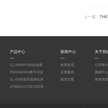
上一篇：
TH
产品中心
新闻中心
关于我
CL-8840PCBA自动测
新闻资讯
公司简
试台系统
DSOX4034G数字示波
应用案例
视频中
器
CL-8380逆变器测试系
技术文章
荣誉资
统台
2700R12CFZEZWZ质
量流量计