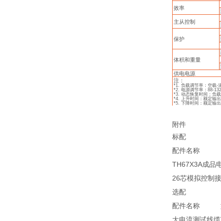
效率
主从控制
保护
体积和重量
供电电源
注：
*1.
负载调节率：空载
-
*2.
电源调节率：
88-13
*3.
动态恢复时间：负
*4.
上升时间：额定输
*5.
下降时间：额定输
附件
标配
配件名称
TH67X3A成品
26芯模拟控制
选配
配件名称
大电流测试线缆