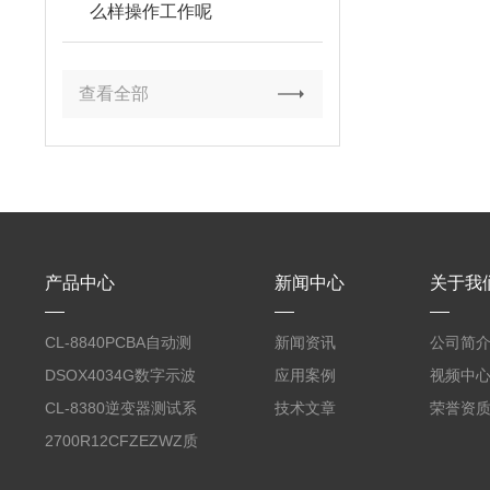
么样操作工作呢
查看全部
产品中心
新闻中心
关于我
CL-8840PCBA自动测
新闻资讯
公司简
试台系统
DSOX4034G数字示波
应用案例
视频中
器
CL-8380逆变器测试系
技术文章
荣誉资
统台
2700R12CFZEZWZ质
量流量计