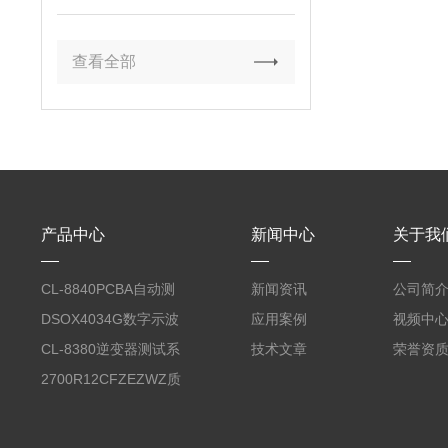
查看全部
产品中心
新闻中心
关于我
CL-8840PCBA自动测
新闻资讯
公司简
试台系统
DSOX4034G数字示波
应用案例
视频中
器
CL-8380逆变器测试系
技术文章
荣誉资
统台
2700R12CFZEZWZ质
量流量计