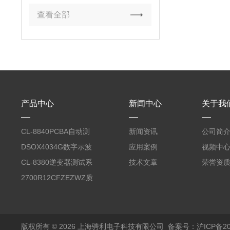
查看全部
产品中心
新闻中心
关于我
CL-8840PCBA自动测
新闻资讯
公司简
试台系统
DSOX4034G数字示波
应用案例
视频中
器
CL-8380逆变器测试系
技术文章
荣誉资
统台
2700R12CFZEZWZ质
量流量计
版权所有 © 2026 上海骋利电子科技有限公司
备案号：沪ICP备202