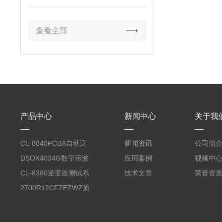
查看全部
产品中心
新闻中心
关于我
CL-8840PCBA自动测
新闻资讯
公司简
试台系统
DSOX4034G数字示波
应用案例
视频中
器
CL-8380逆变器测试系
技术文章
荣誉资
统台
2700R12CFZEZWZ质
量流量计