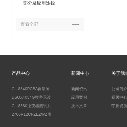
部分及应用途径
查看全部
产品中心
新闻中心
关于我
CL-8840PCBA自动测
新闻资讯
公司简
试台系统
DSOX4034G数字示波
应用案例
视频中
器
CL-8380逆变器测试系
技术文章
荣誉资
统台
2700R12CFZEZWZ质
量流量计