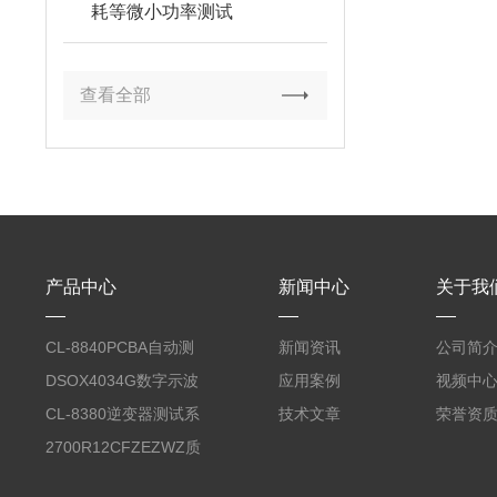
耗等微小功率测试
查看全部
产品中心
新闻中心
关于我
CL-8840PCBA自动测
新闻资讯
公司简
试台系统
DSOX4034G数字示波
应用案例
视频中
器
CL-8380逆变器测试系
技术文章
荣誉资
统台
2700R12CFZEZWZ质
量流量计