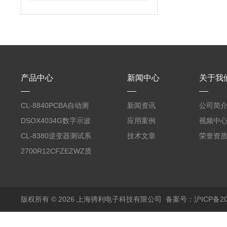
产品中心
新闻中心
关于我
CL-8840PCBA自动测
新闻资讯
公司简
试台系统
DSOX4034G数字示波
应用案例
视频中
器
CL-8380逆变器测试系
技术文章
荣誉资
统台
2700R12CFZEZWZ质
量流量计
版权所有 © 2026 上海骋利电子科技有限公司
备案号：沪ICP备202