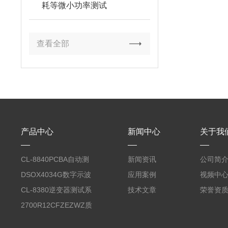
耗等微小功率测试
查看全部
产品中心
新闻中心
关于我
CL-8840PCBA自动测
新闻资讯
公司简
试台系统
DSOX4034G数字示波
应用案例
视频中
器
CL-8380逆变器测试系
技术文章
荣誉资
统台
2700R12CFZEZWZ质
量流量计