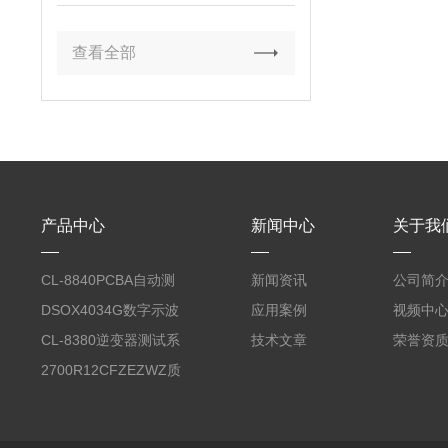
查看全部
产品中心
新闻中心
关于我
CL-8840PCBA自动测
新闻资讯
公司简
试台系统
DSOX4034G数字示波
应用案例
视频中
器
CL-8380逆变器测试系
技术文章
荣誉资
统台
2700R12CFZEZWZ质
量流量计