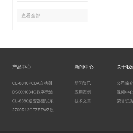
查看全部
产品中心
新闻中心
关于我
CL-8840PCBA自动测
新闻资讯
公司简
试台系统
DSOX4034G数字示波
应用案例
视频中
器
CL-8380逆变器测试系
技术文章
荣誉资
统台
2700R12CFZEZWZ质
量流量计