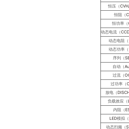
CVH
恒压（
C
恒阻（
恒功率（
CCD
动态电流（
动态电阻（
动态功率（
S
序列（
Au
自动（
O
过流（
过功率（
DISC
放电（
负载效应（
E
内阻（
LED
模拟（
S
动态扫频（