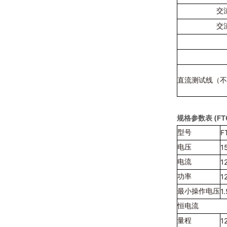
交
交
直流测试线（
规格参数表 (F
F
型号
1
电压
1
电流
1
功率
1
最小操作电压
恒电流
1
量程