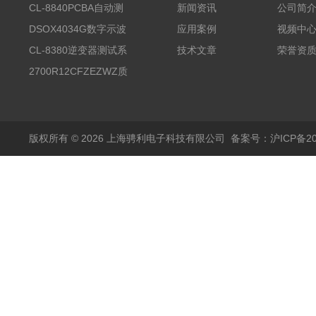
CL-8840PCBA自动测
新闻资讯
公司简
试台系统
DSOX4034G数字示波
应用案例
视频中
器
CL-8380逆变器测试系
技术文章
荣誉资
统台
2700R12CFZEZWZ质
量流量计
版权所有 © 2026 上海骋利电子科技有限公司
备案号：沪ICP备202