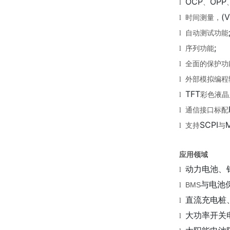
OCP
OPP
l
、
(V
l
时间测量，
l
自动测试功能
;
l
序列功能
l
全面的保护功
l
外部模拟编程
TFT
l
彩色液晶
l
通信接口标配
SCPI
l
支持
与
应用领域
动力电池、
l
与电池
BMS
l
直流充电桩
l
大功率开关
l