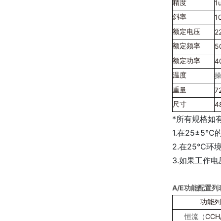
1
精度
1
斜率
2
额定电压
5
额定频率
4
额定功率
温度
7
重量
4
尺寸
*所有规格如
1.在25±
2.在25℃
3.如果工作
A/E功能配置列
功能列
CCH
恒流（