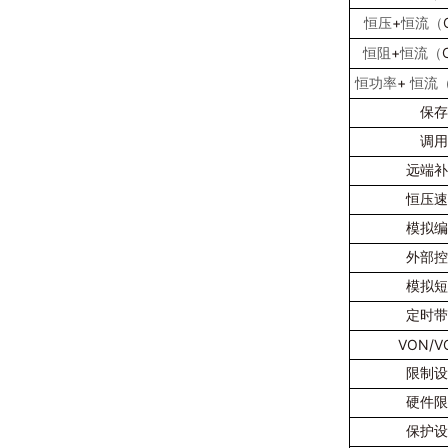
+
恒压
恒流（
+
恒阻
恒流（
+
恒功率
恒流
保存
调用
远端补
恒压速
模拟编
外部控
模拟短
定时带
VON/V
限制设
硬件限
保护设