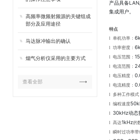
产品具备LAN
集成用户。
高频率微频射频源的关键组成
部分及应用途径
特点
6
l
单机功率：
马达脉冲输出的确认
6
l
功率密度：
1
l
电压范围：
烟气分析仪采用的主要方式
2
l
电流范围：
0
l
电压精度：
查看全部
0
l
电流精度：
l
多种工作模式
50k
l
编程速度
30kHz动
l
1kHz
l
高达
的
l
瞬时过功率带