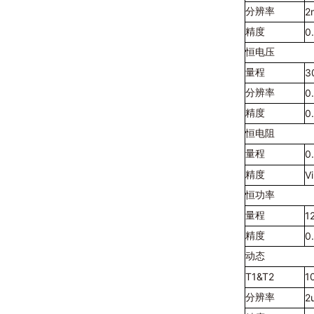
2
分辨率
0
精度
恒电压
3
量程
0
分辨率
0
精度
恒电阻
0
量程
V
精度
恒功率
1
量程
0
精度
动态
T1&T2
1
2
分辨率