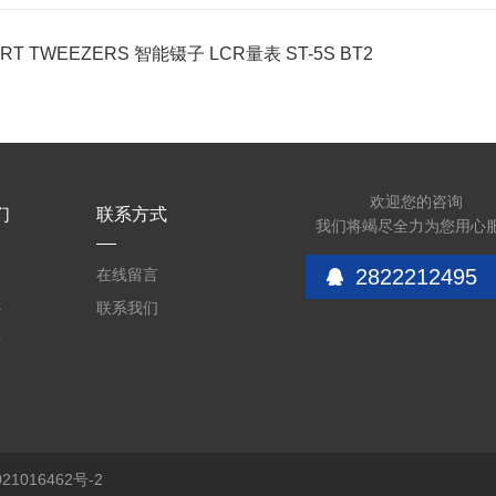
RT TWEEZERS 智能镊子 LCR量表 ST-5S BT2
欢迎您的咨询
们
联系方式
我们将竭尽全力为您用心
2822212495
介
在线留言
心
联系我们
质
1016462号-2