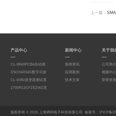
上一篇：
SMA
产品中心
新闻中心
关于我
CL-8840PCBA自动测
新闻资讯
公司简
试台系统
DSOX4034G数字示波
应用案例
视频中
器
CL-8380逆变器测试系
技术文章
荣誉资
统台
2700R12CFZEZWZ质
量流量计
版权所有 © 2026 上海骋利电子科技有限公司
备案号：沪ICP备202