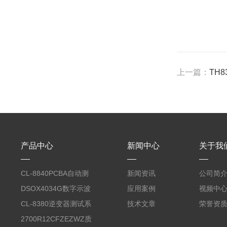
上一篇：
TH
产品中心
新闻中心
关于我
CL-8840PCBA自动测
新闻资讯
公司简
试台系统
DSOX4034G数字示波
应用案例
视频中
器
CL-8380逆变器测试系
技术文章
荣誉资
统台
2700R12CFZEZWZ质