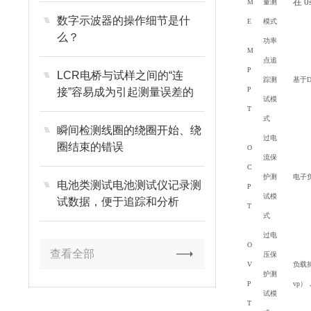
在 
M
量测
数字示波器的操作细节是什
E
模式
么？
功率
M
点追
P
LCR电桥与试样之间的“连
踪测
基于
P
接”容易成为引起测量误差的
试模
原因
T
式
瞬间检测线圈的绕圈开始、绕
过电
圈结束的错误
O
流保
C
护测
电子
电池类测试电池测试仪记录测
P
试模
试数据，便于追踪和分析
T
式
过电
O
查看全部
压保
V
负载
护测
P
vp）
试模
T