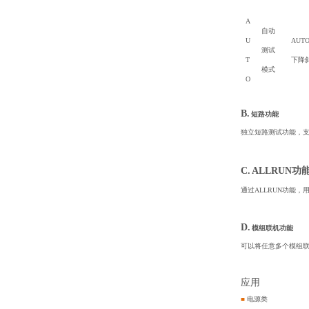
A
自动
U
AU
测试
T
下降
模式
O
B.
短路功能
独立短路测试功能，
C.
ALLRUN
功
通过ALLRUN功能
D.
模组联机功能
可以将任意多个模组
应用
■
电源类