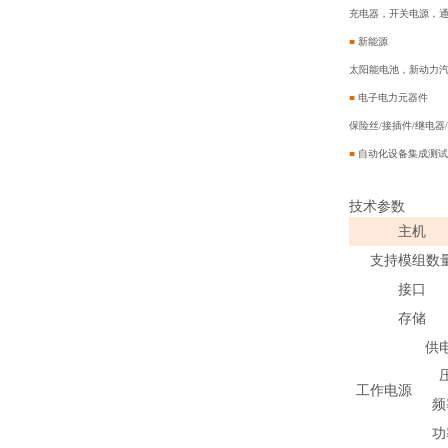
充电器，开关电源，通
■
新能源
太阳能电池，新动力
■
电子电力元器件
保险丝/接插件/继电器
■
自动化设备集成测
技术参数
主机
支持模组数
接口
存储
供
工作电源
频
功