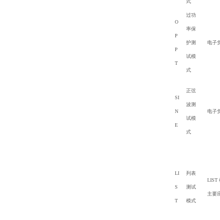
式
过功
O
率保
P
护测
电子
P
试模
T
式
正弦
SI
波测
N
电子
试模
E
式
LI
列表
LI
S
测试
主要
T
模式