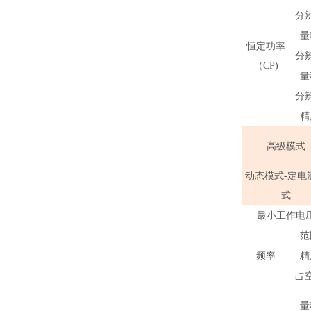
分
量
恒定功率
分
（CP)
量
分
精
高级模式
动态模式-定电
式
最小工作电
范
频率
精
占
量