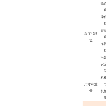
操
操
存
温度和环
境
海
污
安
机
尺寸和重
量
机