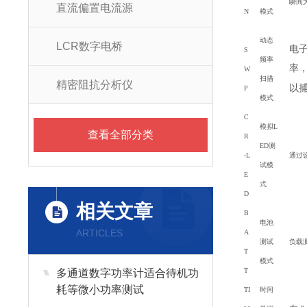
瞬间
直流偏置电流源
N
模式
动态
LCR数字电桥
电
S
频率
率
W
扫描
精密阻抗分析仪
以捕
P
模式
C
模拟L
查看全部分类
R
ED测
-L
通过
试模
E
式
D
相关文章
B
电池
ARTICLES
A
测试
负载
T
模式
T
多通道数字功率计适合待机功
耗等微小功率测试
TI
时间