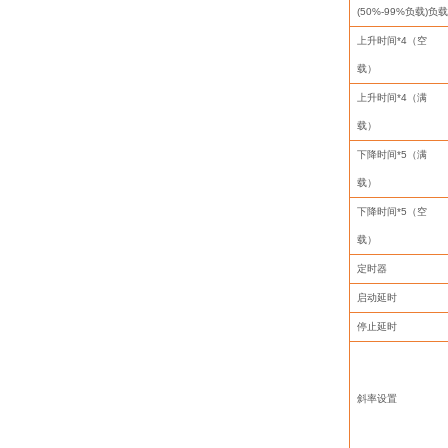
(50%-99%
负载
)
负
上升时间
*4
（空
载）
上升时间
*4
（满
载）
下降时间
*5
（满
载）
下降时间
*5
（空
载）
定时器
启动延时
停止延时
斜率设置