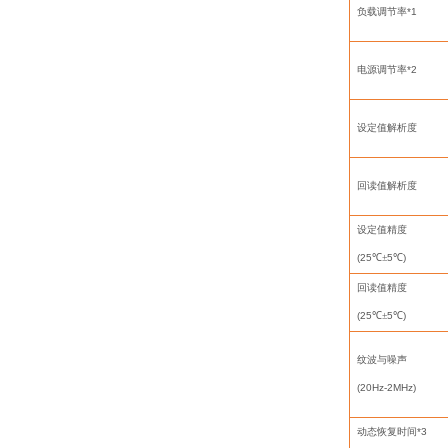
负载调节率
*1
电源调节率
*2
设定值解析度
回读值解析度
设定值精度
(25
℃±
5
℃
)
回读值精度
(25
℃±
5
℃
)
纹波与噪声
(20Hz-2MHz)
动态恢复时间
*3