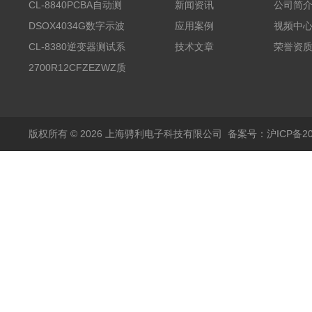
CL-8840PCBA自动测
新闻资讯
公司简
试台系统
DSOX4034G数字示波
应用案例
视频中
器
CL-8380逆变器测试系
技术文章
荣誉资
统台
2700R12CFZEZWZ质
量流量计
版权所有 © 2026 上海骋利电子科技有限公司
备案号：沪ICP备202