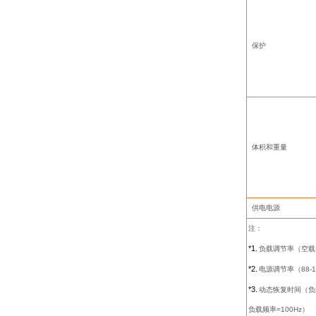
保护
体积和重量
供电电源
注：
*1.
负载调节率（空载
*2.
电源调节率（
88-
*3.
动态恢复时间（负
负载频率
=100Hz
）