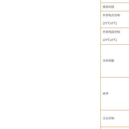
模拟内阻
外部电压控制
(25
℃
±5
℃
)
外部电阻控制
(25
℃
±5
℃
)
功率因数
效率
主从控制