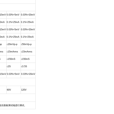
+15mV
0.03%+5mV
0.03%+20mV
20mA
0.1%+25mA
0.1%+25mA
+15mV
0.03%+5mV
0.03%+20mV
20mA
0.1%+25mA
0.1%+25mA
pp
≤
20mVp-p
≤
50mVp-p
rms
≤
15mArms
≤
15mArms
S
≤
150mS
≤
150mS
≤
2S
≤
3.5S
+15mV
0.03%+5mV
0.03%+20mV
60V
120V
箱后面板测试端进行测试。