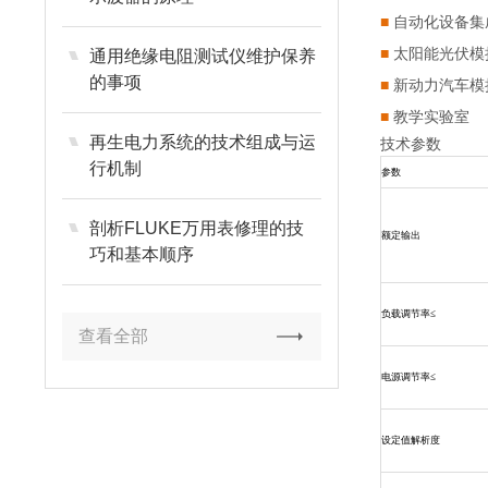
■
自动化设备集
■
太阳能光伏模
通用绝缘电阻测试仪维护保养
的事项
■
新动力汽车模
■
教学实验室
再生电力系统的技术组成与运
技术参数
行机制
参数
剖析FLUKE万用表修理的技
额定输出
巧和基本顺序
负载调节率≤
查看全部
电源调节率≤
设定值解析度