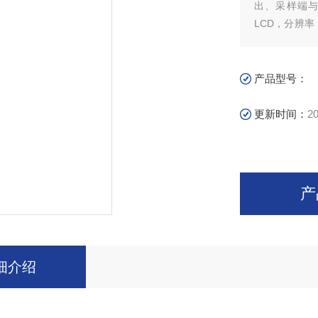
出、采样端与D
LCD，分辨率
发文件，每个
输出■ 定时输出
间■ 面板功能
产品型号：
过电流保护、智
件监控，通过
更新时间：
20
产
细介绍