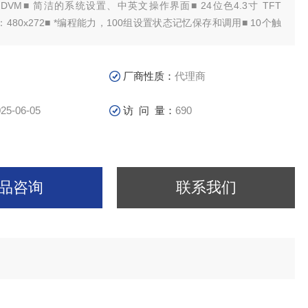
VM■ 简洁的系统设置、中英文操作界面■ 24位色4.3寸 TFT
：480x272■ *编程能力，100组设置状态记忆保存和调用■ 10个触
文件100个测试序列，可进行列表设置和步进输出，以及编程循环
：时间(0.1-99999.9s)■ 旋钮和数字键盘设置电压、电流、输出时
按键背光显示■ 远端测量功能，补偿线上压降■ 拷屏功能■ 过电压、
厂商性质：
代理商
能温控风扇■ 支持标准SCPI和MODBUS通讯协议■ 通过计算机软
U盘升级仪器固件
25-06-05
访 问 量：
690
品咨询
联系我们