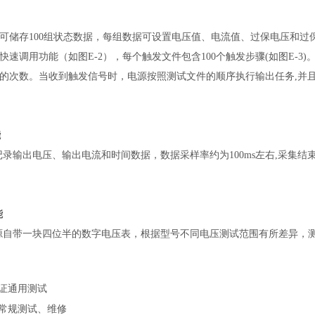
可储存100组状态数据，每组数据可设置电压值、电流值、过保电压和过保
的快速调用功能（如图E-2），每个触发文件包含100个触发步骤(如图E
的次数。当收到触发信号时，电源按照测试文件的顺序执行输出任务,并且在
能
以记录输出电压、输出电流和时间数据，数据采样率约为100ms左右,采集结
能
列电源自带一块四位半的数字电压表，根据型号不同电压测试范围有所差异，测
证通用测试
常规测试、维修