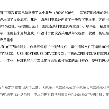
列宽范围可编程直流电源涵盖了九个型号（200W-600W），其宽范围输
户压缩了设备成本。此外，该系列电源还内置了一块数字电压表，方便用
列电源均为线性、程控输出设计，因此该系列电源具有纹波小、噪声低、精度高、
示，使用起来更加直观。UI设计方面仪器采用菜单化操作，软键、旋钮
应用需求。
列还具有*的可编辑能力。仪器可保存10个测试文件，每个测试文件可编辑1
标配了RS232、USB HOST和USB DEVICE接口，可选配GPIB接口,
。小体积、标准机箱尺寸加上前后面板都可输出的设计特点，使得TH63
列电源在额定功率范围内可以满足大电压小电流输出或者小电压大电流输出
当电源电流达到值时，电压范围将自动切换量程以适应额定功率限制；在