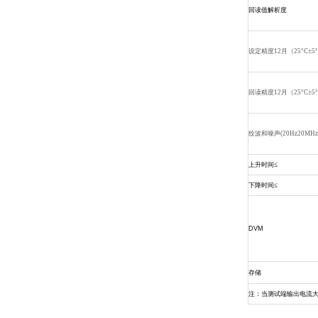
回读值解析度
设定精度12月（25°C±5°
回读精度12月（25°C±5°
纹波和噪声(20Hz20MH
上升时间≤
下降时间≤
DVM
存储
注：当测试端输出电流