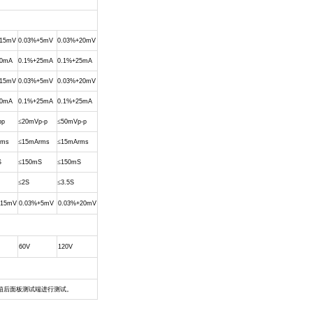
+15mV
0.03%+5mV
0.03%+20mV
20mA
0.1%+25mA
0.1%+25mA
+15mV
0.03%+5mV
0.03%+20mV
20mA
0.1%+25mA
0.1%+25mA
pp
≤
20mVp-p
≤
50mVp-p
rms
≤
15mArms
≤
15mArms
S
≤
150mS
≤
150mS
≤
2S
≤
3.5S
+15mV
0.03%+5mV
0.03%+20mV
60V
120V
箱后面板测试端进行测试。