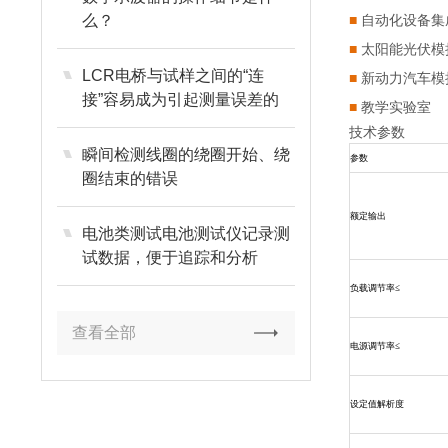
么？
■
自动化设备集
■
太阳能光伏模
LCR电桥与试样之间的“连
■
新动力汽车模
接”容易成为引起测量误差的
■
教学实验室
原因
技术参数
瞬间检测线圈的绕圈开始、绕
参数
圈结束的错误
额定输出
电池类测试电池测试仪记录测
试数据，便于追踪和分析
负载调节率≤
查看全部
电源调节率≤
设定值解析度