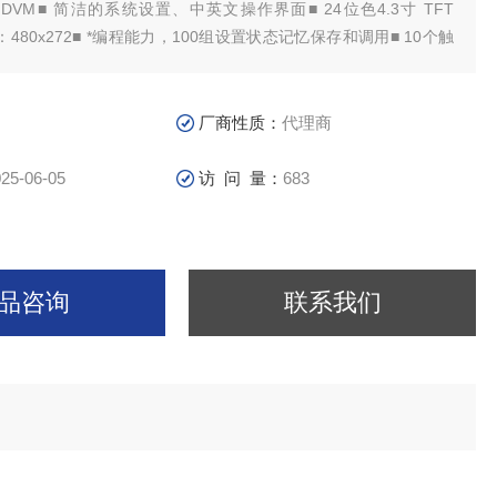
VM■ 简洁的系统设置、中英文操作界面■ 24位色4.3寸 TFT
：480x272■ *编程能力，100组设置状态记忆保存和调用■ 10个触
文件100个测试序列，可进行列表设置和步进输出，以及编程循环
：时间(0.1-99999.9s)■ 旋钮和数字键盘设置电压、电流、输出时
按键背光显示■ 远端测量功能，补偿线上压降■ 拷屏功能■ 过电压、
厂商性质：
代理商
能温控风扇■ 支持标准SCPI和MODBUS通讯协议■ 通过计算机软
U盘升级仪器固件
25-06-05
访 问 量：
683
品咨询
联系我们