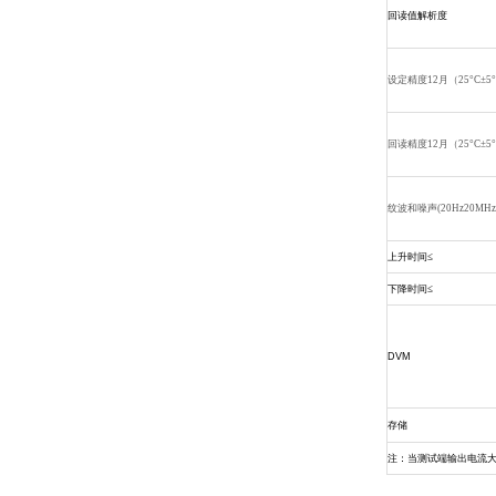
回读值解析度
设定精度12月（25°C±5°
回读精度12月（25°C±5°
纹波和噪声(20Hz20MH
上升时间≤
下降时间≤
DVM
存储
注：当测试端输出电流