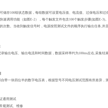
可储存100组状态数据，每组数据可设置电压值、电流值、过保电压和过保
的快速调用功能（如图E-2），每个触发文件包含100个触发步骤(如图E
的次数。当收到触发信号时，电源按照测试文件的顺序执行输出任务,并且在
能
以记录输出电压、输出电流和时间数据，数据采样率约为100ms左右,采集结
能
列电源自带一块四位半的数字电压表，根据型号不同电压测试范围有所差异，测
证通用测试
常规测试、维修