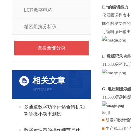
E.*的编辑能力
LCR数字电桥
仪器回调列表中
00个触发文件
精密阻抗分析仪
可编辑循环输出
查看全部分类
F. 数据记录功
TH6300还可
相关文章
G. 电压测量功
ARTICLES
TH6300系
多通道数字功率计适合待机功
应用
耗等微小功率测试
■
研发和设计验
■
生产线工作台
数字示波器的操作细节是什