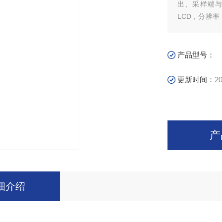
出、采样端与D
LCD，分辨率
发文件，每个
输出■ 定时输出
间■ 面板功能
产品型号：
过电流保护、智
件监控，通过
更新时间：
20
产
细介绍