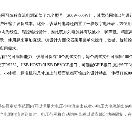
列宽范围可编程直流电源涵盖了九个型号（200W-600W），其宽范围输
户压缩了设备成本。此外，该系列电源还内置了一块数字电压表，方便用
列电源均为线性、程控输出设计，因此该系列电源具有纹波小、噪声低、精度高、
示，使用起来更加直观。UI设计方面仪器采用菜单化操作，软键、旋钮
应用需求。
列还具有*的可编辑能力。仪器可保存10个测试文件，每个测试文件可编辑1
标配了RS232、USB HOST和USB DEVICE接口，可选配GPIB接口,
。小体积、标准机箱尺寸加上前后面板都可输出的设计特点，使得TH63
列电源在额定功率范围内可以满足大电压小电流输出或者小电压大电流输出
当电源电流达到值时，电压范围将自动切换量程以适应额定功率限制；在