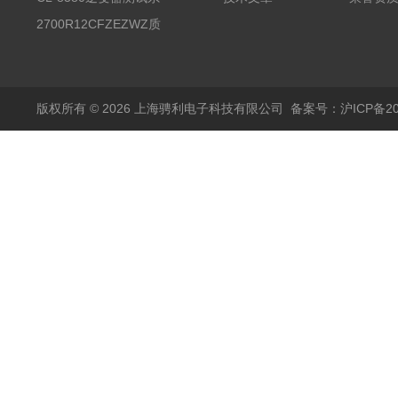
统台
2700R12CFZEZWZ质
量流量计
版权所有 © 2026 上海骋利电子科技有限公司
备案号：沪ICP备202