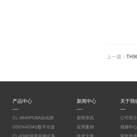
上一篇：
TH
产品中心
新闻中心
关于我
CL-8840PCBA自动测
新闻资讯
公司简
试台系统
DSOX4034G数字示波
应用案例
视频中
器
CL-8380逆变器测试系
技术文章
荣誉资