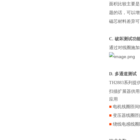
面积比较主要是
题的话，可以增
磁芯材料差异可
C. 破坏测试功
通过对线圈施加
D. 多通道测试
TH2883系列
扫描扩展器供用
应用
■
电机线圈匝间
■
变压器线圈匝
■
绕线电感线圈