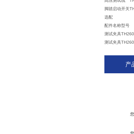
高压测试线
T
脚踏启动开关
T
选配
配件名称
型号
测试夹具
TH260
测试夹具
TH260
产