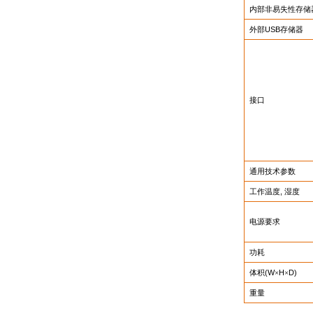
内部非易失性存储
外部
USB
存储器
接口
通用技术参数
工作温度
,
湿度
电源要求
功耗
体积
(W
×
H
×
D)
重量