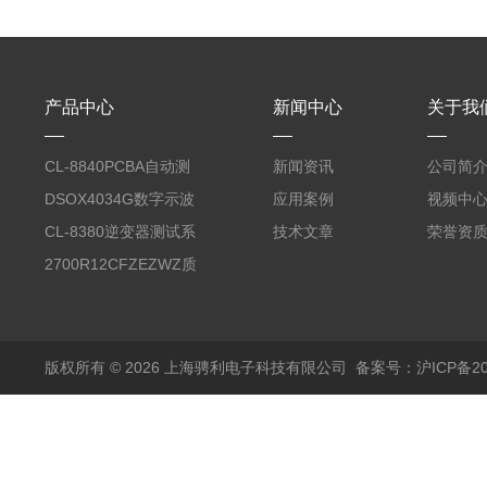
产品中心
新闻中心
关于我
CL-8840PCBA自动测
新闻资讯
公司简
试台系统
DSOX4034G数字示波
应用案例
视频中
器
CL-8380逆变器测试系
技术文章
荣誉资
统台
2700R12CFZEZWZ质
量流量计
版权所有 © 2026 上海骋利电子科技有限公司
备案号：沪ICP备202