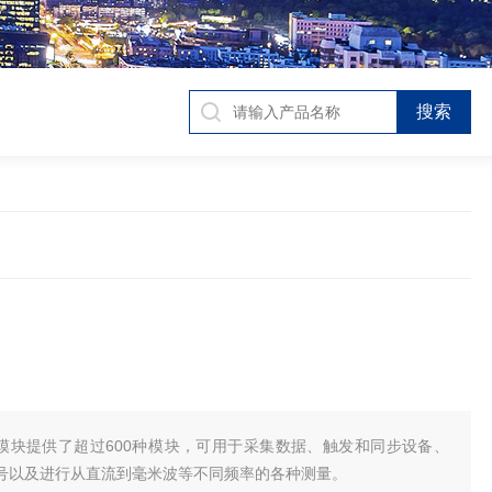
模块提供​了​超过​600​种​模​块，​可​用于​采集​数据、​触发​和​同步​设备、​
号​以及​进行​从​直流​到​毫米波​等​不同​频率​的​各种​测量。