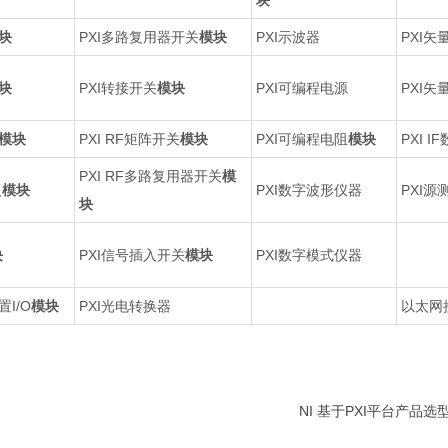
块
块
PXI多路复用器开关
模块
PXI示波器
PXI
块
PXI转接开关
模块
PXI可编程电源
PXI
模块
PXI RF矩阵开关
模块
PXI可编程电阻
模块
PXI 
PXI RF多路复用器开关
模
入
模块
PXI数字波形仪器
PXI源
块
块
PXI信号插入开关
模块
PXI数字模式仪器
I/O
模块
PXI光电转换器
以太网
NI 基于PXI平台产品选