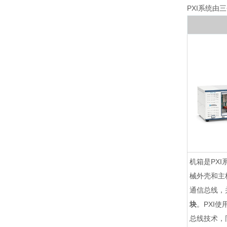
PXI系统
机箱是PX
械外壳和主
通信总线，
块
。PXI使用
总线技术，同