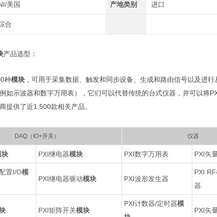
NI/美国
产地类别
进口
综合
块
产品选型：
00种
模块
，可用于采集数据、触发和同步设备、生成和路由信号以及进行从
例如示波器和数字万用表），它们可以代替传统的台式仪器，并可以将PXI
商提供了近1,500款相关产品。
DAQ（IO+开关）
仪器
模块
PXI继电器
模块
PXI数字万用表
PXI
配置I/O
模
PXI 
PXI继电器驱动
模块
PXI波形发生器
器
PXI计数器/定时器
模
块
PXI矩阵开关
模块
PXI