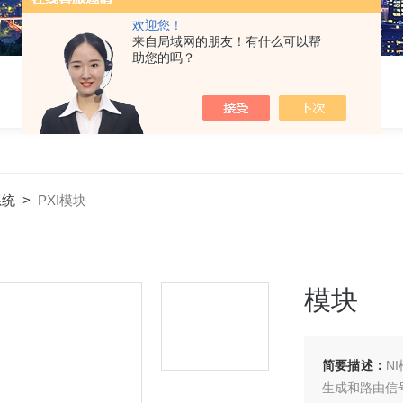
欢迎您！
来自局域网的朋友！有什么可以帮
助您的吗？
系统
>
PXI模块
模块
简要描述：
NI
生成​和​路​由​信