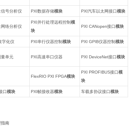
矢量信号分析仪
PXI数据存储
模块
PXI汽车以太网接口
模块
PXI并行处理远程控制
模
矢量网络分析仪
PXI CANopen接口
模块
块
IF数字化仪
PXI串行仪器控制
模块
PXI GPIB仪器控制
模块
测量单元
PXI高速串口仪器
PXI DeviceNet接口
模块
PXI PROFIBUS接口
模
FlexRIO PXI FPGA
模块
块
接口
模块
PXI帧接收器
模块
车载多协议接口
模块
型指南