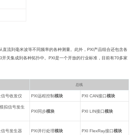
直流到毫米波等不同频率的各种测量。此外，PXI产品组合还包含各
开关集成到各种拓扑中。PXI是一个开放的行业标准，目前有70多家
总线
矢量信号收发仪
PXI远程控制
模块
PXI CAN接口
模块
RF模拟信号发生
PXI同步
模块
PXI LIN接口
模块
矢量信号发生器
PXI并行处理
模块
PXI FlexRay接口
模块