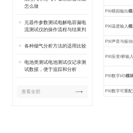
怎么做
PXI模拟输出
模
元器件参数测试电解电容漏电
PXI温度输入
模
流测试仪的操作流程与结果判
定
PXI声音与振动
各种烟气分析方法的适用比较
PXI应变/桥输
电池类测试电池测试仪记录测
试数据，便于追踪和分析
PXI数字I/O
模
PXI数字可重配置
查看全部