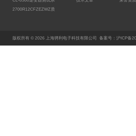
器
CL-8380逆变器测试系
技术文章
荣誉资
统台
2700R12CFZEZWZ质
量流量计
版权所有 © 2026 上海骋利电子科技有限公司
备案号：沪ICP备202