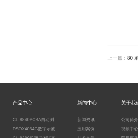
上一篇：
80
产品中心
新闻中心
关于我
CL-8840PCBA自动测
新闻资讯
公司简
试台系统
DSOX4034G数字示波
应用案例
视频中