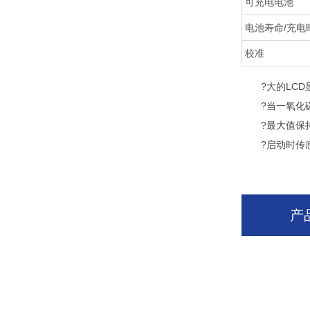
可充电电池
电池寿命/充电
校准
?大的LCD显示
?当一氧化碳
?最大值保持
?启动时传感
产