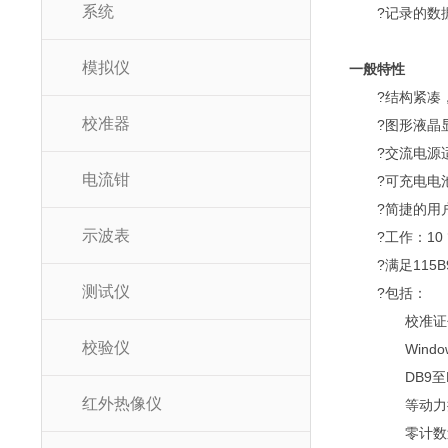
系统
?记录的数据
模拟仪
一般特性
?结构紧凑，重量轻
校准器
?图形液晶显
?交流电源适配器，
电流钳
?可充电电池（镍
?简捷的用
示波表
?工作：10 °C
?满足115B99
测试仪
?包括：
校准证书（
校验仪
Window
DB9至RS
红外热像仪
等动力
零计数过