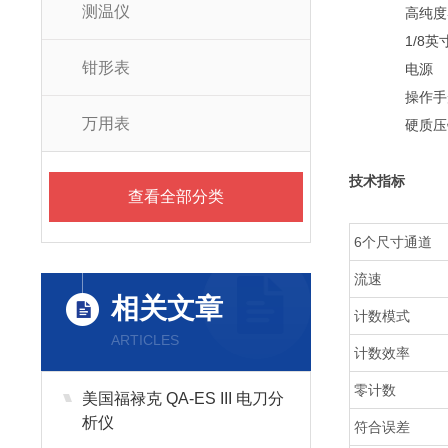
测温仪
高纯度
1/8英寸
钳形表
电源
操作手
万用表
硬质压铸
技术指标
查看全部分类
6个尺寸通道
流速
相关文章
计数模式
ARTICLES
计数效率
零计数
美国福禄克 QA-ES III 电刀分
析仪
符合误差