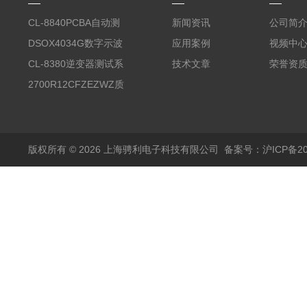
CL-8840PCBA自动测
新闻资讯
公司简
试台系统
DSOX4034G数字示波
应用案例
视频中
器
CL-8380逆变器测试系
技术文章
荣誉资
统台
2700R12CFZEZWZ质
量流量计
版权所有 © 2026 上海骋利电子科技有限公司
备案号：沪ICP备202