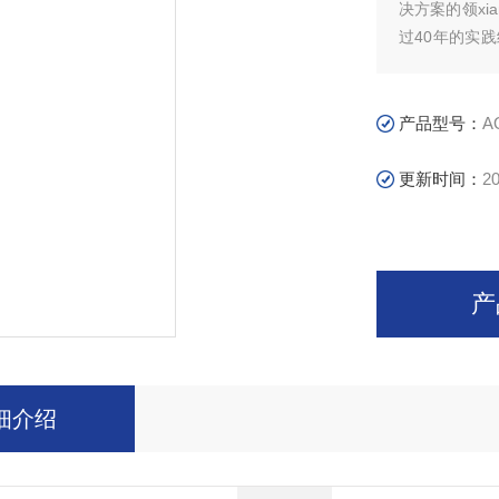
决方案的领x
过40年的实
zhuo越的测
产品型号：
A
更新时间：
20
产
细介绍