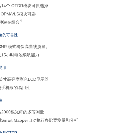
14个 OTDR模块可供选择
 OPM/VLS模块可选
*1
 种潜在组合
验的可靠性
 SNR 模式确保高曲线质量。
长15小时电池续航能力
易用
4英寸高亮度彩色LCD显示器
能手机般的易用性
性
达2000根光纤的多芯测量
Smart Mapper自动执行多脉宽测量和分析