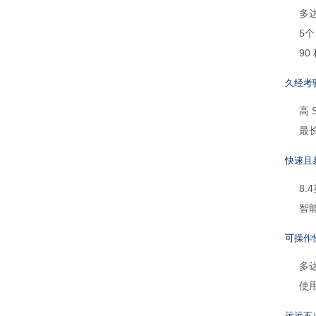
多达
5个
90
久经考
高
最
快速且
8.
智
可操作
多
使用