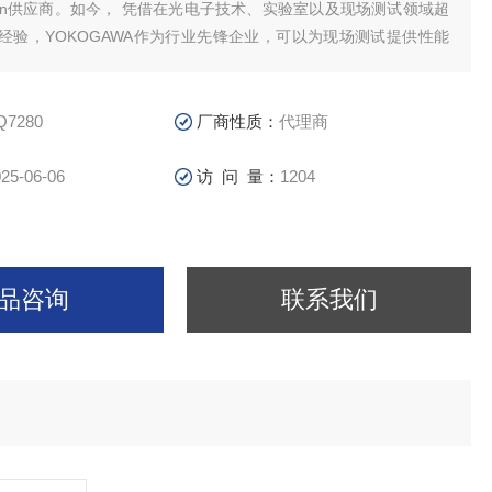
ian供应商。如今， 凭借在光电子技术、实验室以及现场测试领域超
践经验，YOKOGAWA作为行业先锋企业，可以为现场测试提供性能
量解决方案，其产品品质更是享yu*。
Q7280
厂商性质：
代理商
25-06-06
访 问 量：
1204
品咨询
联系我们