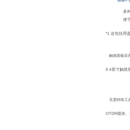
远远不
多
便
*1 这包括
触摸面板应
8.4英寸触
无需特殊工
OTDR模块