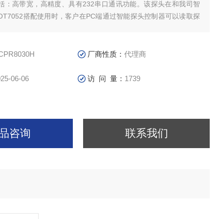
括：高带宽，高精度、具有232串口通讯功能。该探头在和我司智
OT7052搭配使用时，客户在PC端通过智能探头控制器可以读取探
能控制探头切换量程，自动消磁调零等。OT7052有效解决自动测
达52个智能探头的供电和通讯控制问题。
CPR8030H
厂商性质：
代理商
25-06-06
访 问 量：
1739
品咨询
联系我们