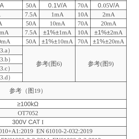
/A
50A
0.1V/A
7
0A
0.
05
V/A
A
7.5A
1mA
10
A
2
mA
A
50A
10mA
7
0A
2
0mA
1mA
7.5A
±1%±
1mA
10
A
±1%±
2
mA
0mA
50A
±1%±
10mA
7
0A
±1%±
2
0mA
（
3.a
）
3.b
）
参考
(
图
6)
参考
(
图
9
)
（
3.
c
）
3.
d
）
参考（图
19
）
≥100kΩ
OT7052
300V CAT
I
010+A1:2019 EN 61010-2-032:2019