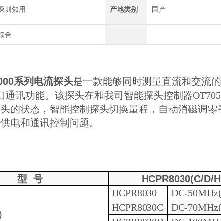
深圳知用
产地类别
国产
综合
8000系列电流探头
是一款能够同时测量直流和交流
串口通讯功能
。
该探头在和我司智能探头控制器OT70
头的状态，智能控制探头切换量程，自动消磁调零等。
的供电和通讯控制问题。
型
号
HCPR
8030(
C/
D
/H
HCPR
8030
DC-50MHz
HCPR
8030
C
DC-
7
0MHz
)