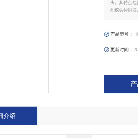
头。其特点包
能探头控制器
头的状态，智
试系统中对多
产品型号：
H
更新时间：
20
产
细介绍