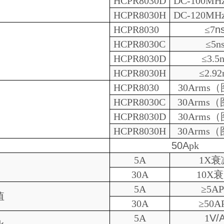
HCPR
8030D
DC-100MHz
HCPR
8030
H
DC-1
2
0MHz
HCPR
8030
≤
7
n
HCPR
8030
C
≤
5
n
HCPR
8030D
≤
3.5
HCPR
8030
H
≤
2.92
HCPR
8030
30Arms
（
HCPR
8030
C
30Arms
（
HCPR
8030D
30Arms
（
HCPR
8030
H
30Arms
（
50A
pk
5A
1X
衰
30A
10X
衰
5A
≥
5A
P
值
30A
≥
50A
5A
1
V/