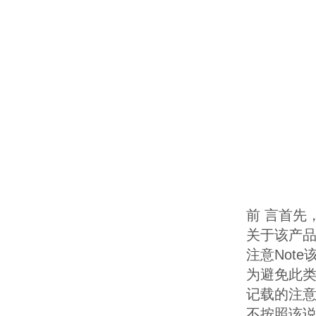
前 言首先
关于该产
注意Not
为避免此
记载的注
不按照该