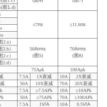
(
图
4)
(
图
7
)
(
图
1.
c
)
(
图
1.
d
)
s
s
≤
7
ns
≤
11.6
ns
ns
ns
图
2.a
）
图
2.b
）
50
Arms
7
0
Arms
(
图
5)
(
图
8
)
图
2.
c
）
图
2.
d
）
75Apk
1
00Apk
减
7.5A
1X
衰减
10
A
2
X
衰减
减
50A
10X
衰减
7
0A
20
X
衰减
k
7.5A
≥
7.5A
Pk
10
A
≥
10
A
Pk
Pk
50A
≥
75A
Pk
7
0A
≥
100
A
Pk
A
7.5A
1
V/A
10
A
0.5
V/A