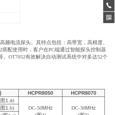
的高频电流探头。其特点包括：高带宽，高精度、
52搭配使用时，客户在PC端通过智能探头控制器
OT7052有效解决自动测试系统中对多达52个
)
HCPR
8050
HCPR
8
0
70
(
图
1.a
)
(
图
1.
b
)
DC-50
MHz
DC-
3
0
MHz