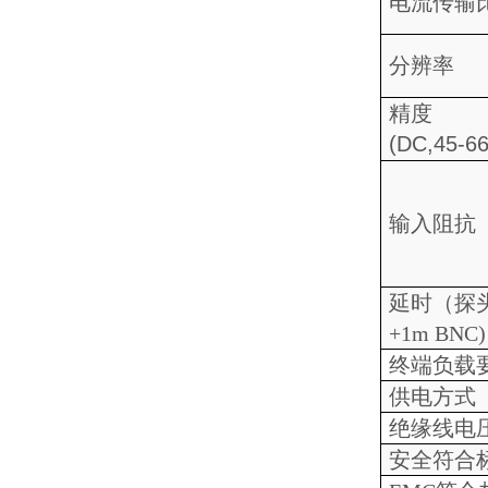
电流传输
分辨率
精度
(DC,45-6
输入阻抗
延时（探
+1m
BNC)
终端负载
供电方式
绝缘线电
安全符合