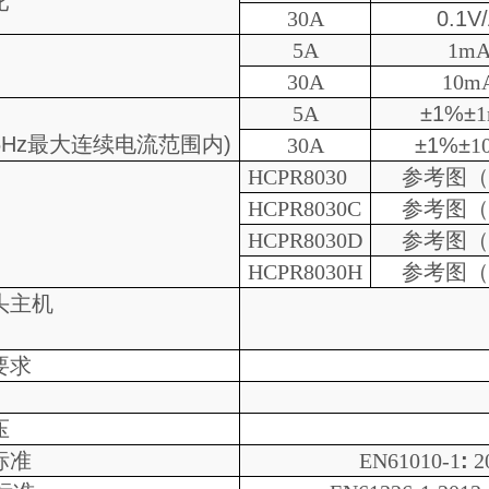
比
30A
0.1V
5A
1m
30A
10m
5A
±1%±
6Hz
最大连续电流范围内
)
30A
±1%±
1
HCPR
8030
参考图
HCPR
8030
C
参考图（
HCPR
8030D
参考图
HCPR
8030
H
参考图（
头主机
要求
压
标准
EN61010-1
:
2