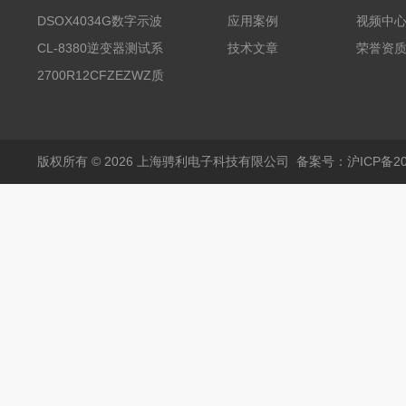
试台系统
DSOX4034G数字示波
应用案例
视频中
器
CL-8380逆变器测试系
技术文章
荣誉资
统台
2700R12CFZEZWZ质
量流量计
版权所有 © 2026 上海骋利电子科技有限公司
备案号：沪ICP备202