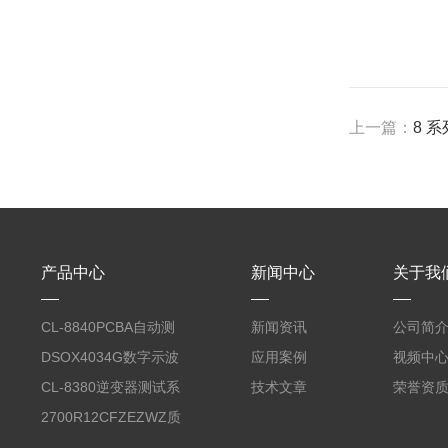
上一篇：
8 
产品中心
新闻中心
关于我
CL-8840PCBA自动测
新闻资讯
公司简
试台系统
DSOX4034G数字示波
应用案例
视频中
器
CL-8380逆变器测试系
技术文章
荣誉资
统台
2700R12CFZEZWZ质
量流量计