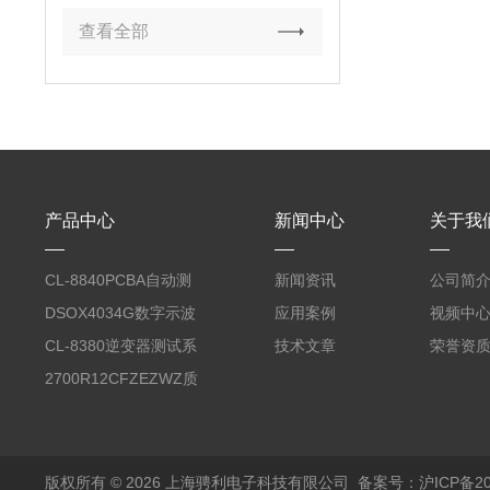
查看全部
产品中心
新闻中心
关于我
CL-8840PCBA自动测
新闻资讯
公司简
试台系统
DSOX4034G数字示波
应用案例
视频中
器
CL-8380逆变器测试系
技术文章
荣誉资
统台
2700R12CFZEZWZ质
量流量计
版权所有 © 2026 上海骋利电子科技有限公司
备案号：沪ICP备202