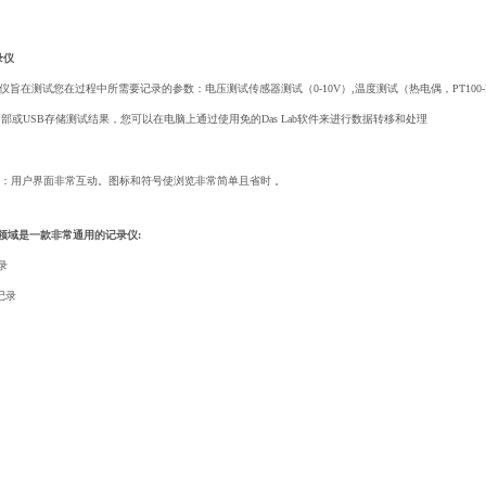
录仪
记录仪旨在测试您在过程中所需要
记录的参数：电压测试传感器测试（0-10V）,温度测试
（热电偶，PT100
部或USB存储测试结果，您可
以在电脑上通过使用免的Das Lab软件来进行数据转
移和处理
触摸屏：用户界面非常互动。图标和符号使浏览非常简单且省时 。
试领域是一款非常通用的记录仪:
录
和记录