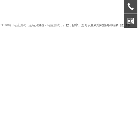
-PT1000）,电流测试（选装分流器）电
阻测试，计数，频率。您可以直观地观察测试结果（图形
和