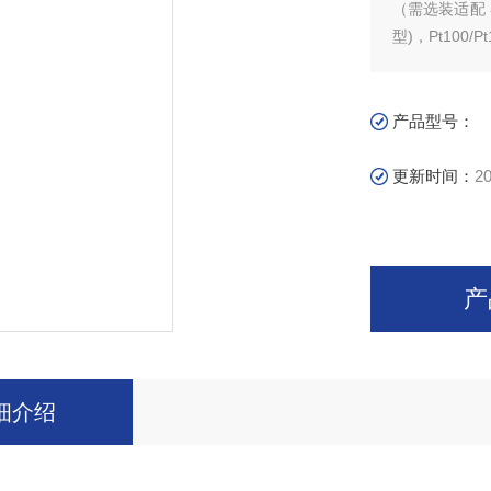
（需选装适配 器
型)，Pt100/
频率计功能■ 16
(选配)■ 锂电池
CAT I 100V
产品型号：
更新时间：
20
产
细介绍