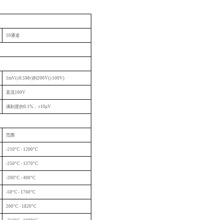
10
通道
1mV(
±0.5Mv)到200V(±100V)
直流100V
满刻度的0.1%，±10μV
范围
-210
°C - 1200°C
-250
°C - 1370°C
-200
°C - 400°C
-50
°C - 1760°C
200
°C - 1820°C