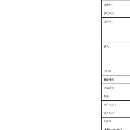
分辨率：
获取系统：
采样率：
触发:
预触发:
额外I/O
逻辑通道
数量：
允许电压：
输入阻抗：
采样率：