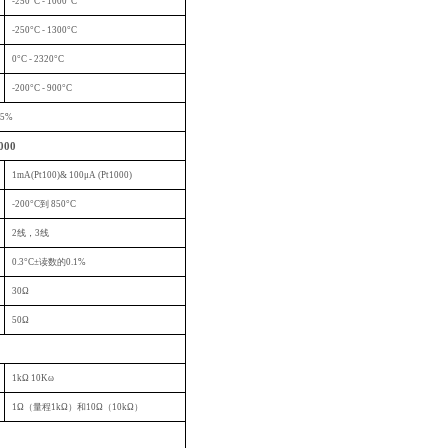
-250
°C - 1000°C
-250
°C - 1300°C
0
°C - 2320°C
-200
°C - 900°C
5%
000
1mA(Pt100)& 100
μA (Pt1000)
-200
°C到 850°C
2
线，3线
0.3°C±读数的0.1%
30Ω
50Ω
1k
Ω 10Kω
1
Ω（量程1kΩ）和10Ω（10kΩ）