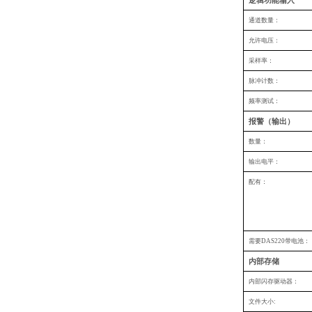
逻辑功能输入
通道数量：
允许电压：
采样率：
脉冲计数：
频率测试：
报警（输出）
数量：
输出电平：
配有：
需要DAS220带电池：
内部存储
内部闪存驱动器：
文件大小: