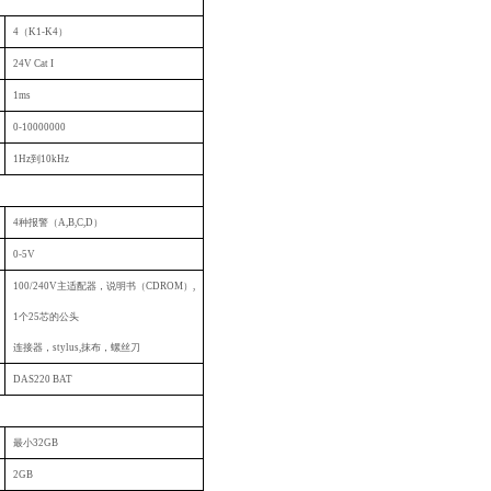
4
（K1-K4）
24V Cat I
1ms
0-10000000
1Hz
到10kHz
4
种报警（A,B,C,D）
0-5V
100/240V
主适配器，说明书（CDROM）,
1
个25芯的公头
连接器，stylus,抹布，螺丝刀
DAS220 BAT
最小32GB
2GB