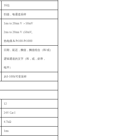
16
位
扫描，每通道采样
1ms to 20mn V
＞50mV
2ms to 20mn V
≤50mV,
热电偶 & Pt100-Pt1000
日期，延迟，阙值，阙值组合（和/或）
逻辑通道的文字（和，或，斜率，
电平）
从0-100k可变采样
12
24V Cat I
4.7k
Ω
1ms