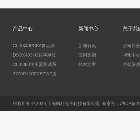
产品中心
新闻中心
关于我
CL-8840PCBA自动测
新闻资讯
公司简
试台系统
DSOX4034G数字示波
应用案例
视频中
器
CL-8380逆变器测试系
技术文章
荣誉资
统台
2700R12CFZEZWZ质
量流量计
版权所有 © 2026 上海骋利电子科技有限公司
备案号：沪ICP备202