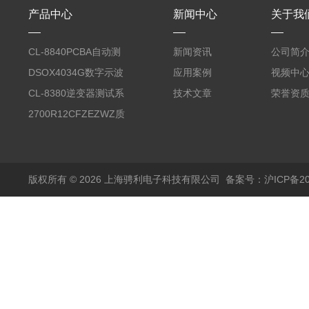
产品中心
新闻中心
关于我
CL-8840PCBA自动测
新闻资讯
公司简
试台系统
DSOX4034G数字示波
应用案例
视频中
器
CL-8380逆变器测试系
技术文章
荣誉资
统台
2700R12CFZEZWZ质
量流量计
版权所有 © 2026 上海骋利电子科技有限公司
备案号：沪ICP备202