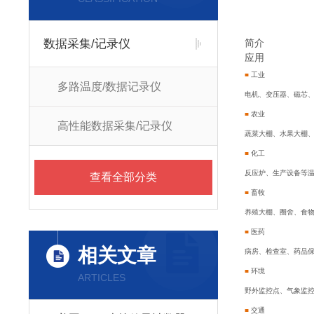
数据采集/记录仪
简介
应用
■
工业
多路温度/数据记录仪
电机、变压器、磁芯、
■
农业
高性能数据采集/记录仪
蔬菜大棚、水果大棚
■
化工
反应炉、生产设备等
查看全部分类
■
畜牧
养殖大棚、圈舍、食
■
医药
相关文章
病房、检查室、药品
■
环境
ARTICLES
野外监控点、气象监
■
交通