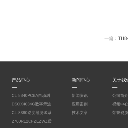
上一篇：
TH
产品中心
新闻中心
关于我
CL-8840PCBA自动测
新闻资讯
公司简
试台系统
DSOX4034G数字示波
应用案例
视频中
器
CL-8380逆变器测试系
技术文章
荣誉资
统台
2700R12CFZEZWZ质