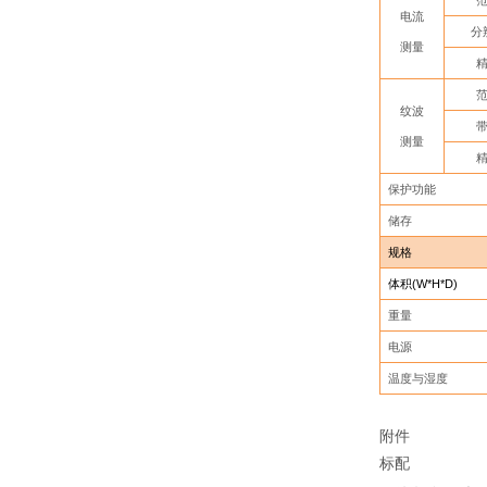
电流
分
测量
纹波
测量
保护功能
储存
规格
体积
(W*H*D)
重量
电源
温度与湿度
附件
标配