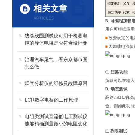
恒定电阻（
CR
）
相关文章
恒定功率（
CP
）
ARTICLES
B.
可编程加载
用户可根据应用
线缆线圈测试仪可用于检测电
■
改变设定的电
缆的导体电阻是否符合设计要
■
因加载电流值
求
治理汽车尾气，看东京都市圈
怎么做
C.
短路功能
负载可以在输入
烟气分析仪的维修及故障原因
D.
动态测试
高达25kHz
LCR数字电桥的工作原理
合。例如此功能
电阻类测试直流低电压测试仪
能够精确测量微小的电阻变化
E.
列表测试