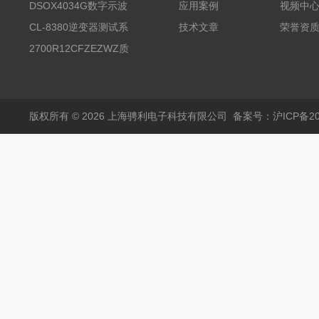
试台系统
DSOX4034G数字示波
应用案例
视频中
器
CL-8380逆变器测试系
技术文章
荣誉资
统台
2700R12CFZEZWZ质
量流量计
版权所有 © 2026 上海骋利电子科技有限公司
备案号：沪ICP备202