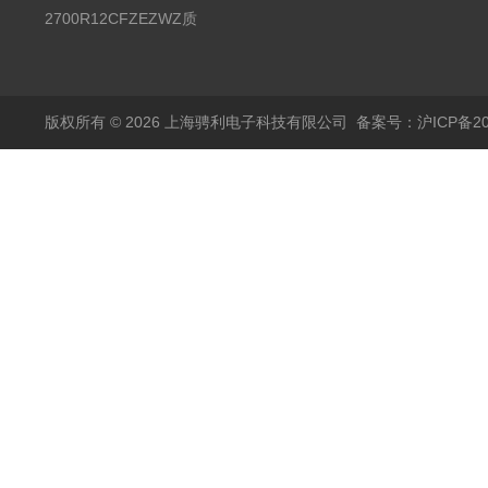
统台
2700R12CFZEZWZ质
量流量计
版权所有 © 2026 上海骋利电子科技有限公司
备案号：沪ICP备202