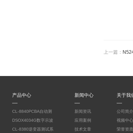
上一篇：
N5
产品中心
新闻中心
关于我
CL-8840PCBA自动测
新闻资讯
公司简
试台系统
DSOX4034G数字示波
应用案例
视频中
器
CL-8380逆变器测试系
技术文章
荣誉资