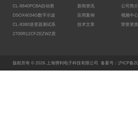
CL-8840PCBA自动测
新闻资讯
公司简
试台系统
DSOX4034G数字示波
应用案例
视频中
器
CL-8380逆变器测试系
技术文章
荣誉资
统台
2700R12CFZEZWZ质
量流量计
版权所有 © 2026 上海骋利电子科技有限公司
备案号：沪ICP备202