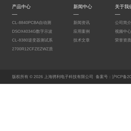
产品中心
新闻中心
关于我
CL-8840PCBA自动测
新闻资讯
公司简
试台系统
DSOX4034G数字示波
应用案例
视频中
器
CL-8380逆变器测试系
技术文章
荣誉资
统台
2700R12CFZEZWZ质
量流量计
版权所有 © 2026 上海骋利电子科技有限公司
备案号：沪ICP备202