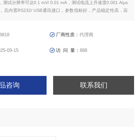
，测试分辨率可达0.1 mV/ 0.01 mA，测试电流上升速度0.001 A/μs
μs可调，且内置RS232/ USB通讯接口，参数指标好，产品稳定性高，应
能满足各种测试需求，目前已经应用于多种要求苛刻的测试场所
8818
厂商性质：
代理商
25-09-15
访 问 量：
888
品咨询
联系我们