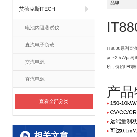
品牌
艾德克斯ITECH
IT
电池内阻测试仪
直流电子负载
IT8800系列直
μs ~2.5 
交流电源
所，例如LED
直流电源
产品
查看全部分类
150-10kW/
♦
CV/CC/C
♦
远端量测
♦
可达0.1mV
♦
相关文章