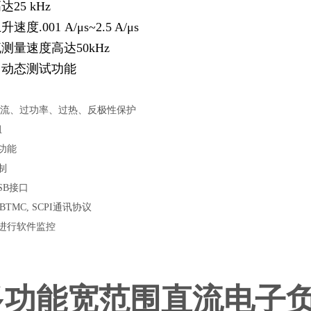
25 kHz
度.001 A/μs~2.5 A/μs
测量速度高达50kHz
，动态测试功能
电流、过功率、过热、反极性保护
组
功能
制
USB接口
SBTMC, SCPI通讯协议
进行软件监控
多功能宽范围直流电子