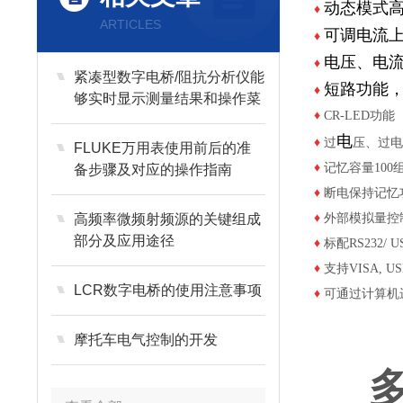
动态模式高达
♦
ARTICLES
可调电流上升速
♦
电压、电流
♦
紧凑型数字电桥/阻抗分析仪能
短路功能
♦
够实时显示测量结果和操作菜
♦
CR-LED功能
单
电
♦
过
压、过
FLUKE万用表使用前后的准
♦
记忆容量100
备步骤及对应的操作指南
♦
断电保持记忆
高频率微频射频源的关键组成
♦
外部模拟量控
部分及应用途径
♦
标配RS232/ 
♦
支持VISA, U
LCR数字电桥的使用注意事项
♦
可通过计算机
摩托车电气控制的开发