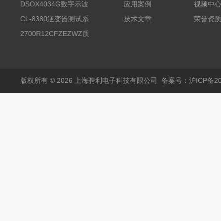
试台系统
DSOX4034G数字示波
应用案例
视频中
器
CL-8380逆变器测试系
技术文章
荣誉资
统台
2700R12CFZEZWZ质
量流量计
版权所有 © 2026 上海骋利电子科技有限公司
备案号：沪ICP备202