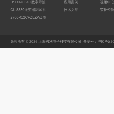
试台系统
DSOX4034G数字示波
应用案例
视频中
器
CL-8380逆变器测试系
技术文章
荣誉资
统台
2700R12CFZEZWZ质
量流量计
版权所有 © 2026 上海骋利电子科技有限公司
备案号：沪ICP备202