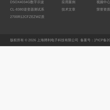
试台系统
DSOX4034G数字示波
应用案例
视频中
器
CL-8380逆变器测试系
技术文章
荣誉资
统台
2700R12CFZEZWZ质
量流量计
版权所有 © 2026 上海骋利电子科技有限公司
备案号：沪ICP备202