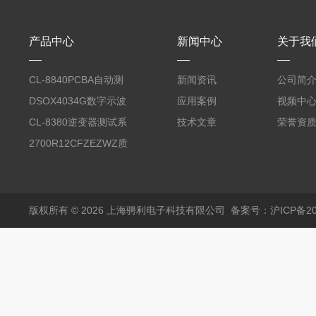
产品中心
新闻中心
关于我
CL-8840PCBA自动测
新闻资讯
公司简
试台系统
DSOX4034G数字示波
应用案例
视频中
器
CL-8380逆变器测试系
技术文章
荣誉资
统台
2700R12CFZEZWZ质
量流量计
版权所有 © 2026 上海骋利电子科技有限公司
备案号：沪ICP备202